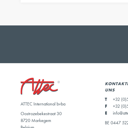
KONTAKTI
UNS
T
+32 (0)
ATTEC International bvba
F
+32 (0)
E
info@att
Oostrozebekestraat 30
8720 Markegem
BE 0447 52
Belgium