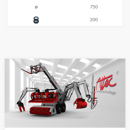
⌀
750
200