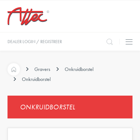
DEALER LOGIN / REGISTREER
Gravers
Onkruidborstel
Onkruidborstel
ONKRUIDBORSTEL
e