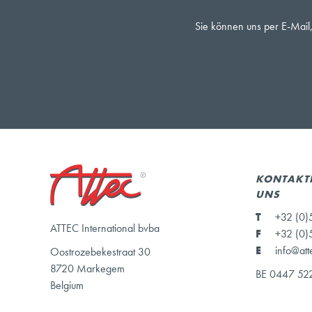
Sie können uns per E-Mail,
KONTAKTI
UNS
T
+32 (0)
ATTEC International bvba
F
+32 (0)
E
info@att
Oostrozebekestraat 30
8720 Markegem
BE 0447 52
Belgium