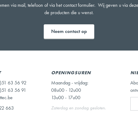
men via mail, telefoon of via het contact formulier. Wij geven u via de
de producten die u wenst.
Neem contact op
T
OPENINGSUREN
NI
)51 63 56 92
Maandag - vrijdag:
Abo
)51 63 56 91
08u00 - 12u00
ont
ttec.be
13u00 - 17u00
22 663
Zaterdag en zondag gesloten.