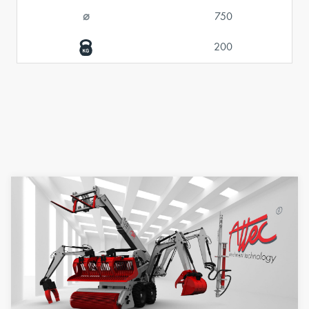
⌀
750
200