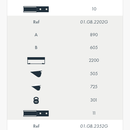
10
Ref
01.GB.2202G
A
890
B
605
2200
505
725
301
11
Ref
01.GB.2352G