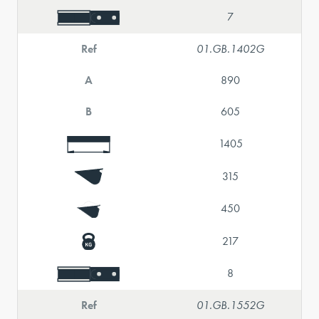
7
Ref
01.GB.1402G
A
890
B
605
1405
315
450
217
8
Ref
01.GB.1552G