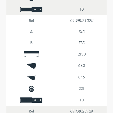
10
Ref
01.GB.2102K
A
745
B
785
2130
680
845
331
10
Ref
01.GB.2312K