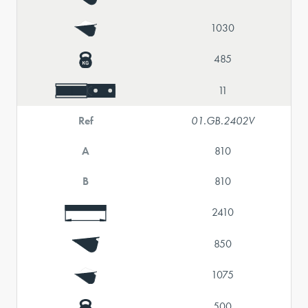
1030
485
11
Ref
01.GB.2402V
A
810
B
810
2410
850
1075
500