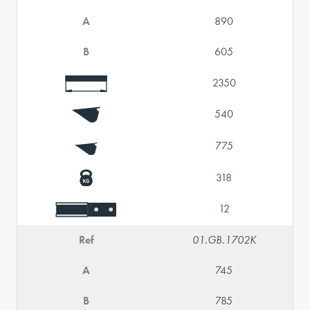
A
890
B
605
2350
540
775
318
12
Ref
01.GB.1702K
A
745
B
785