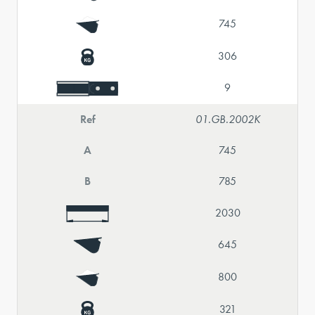
745
306
9
Ref
01.GB.2002K
A
745
B
785
2030
645
800
321