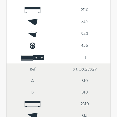
2110
745
940
456
11
Ref
01.GB.2302V
A
810
B
810
2310
815