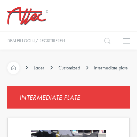
DEALER LOGIN / REGISTRIEREN
Lader
Customized
intermediate plate
INTERMEDIATE PLATE
e