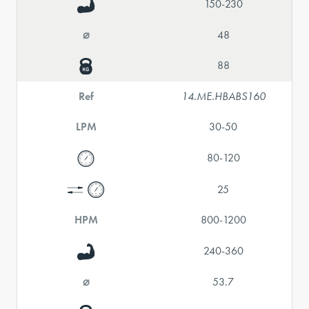
150-230
⌀
48
88
Ref
14.ME.HBABS160
LPM
30-50
80-120
25
HPM
800-1200
240-360
⌀
53.7