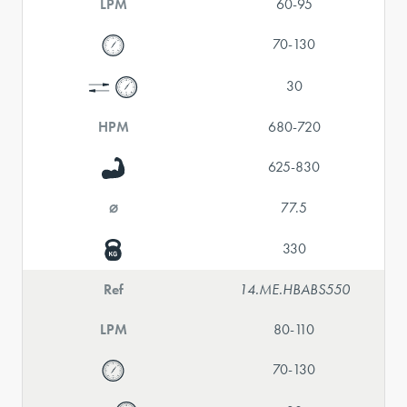
LPM
60-95
70-130
30
HPM
680-720
625-830
⌀
77.5
330
Ref
14.ME.HBABS550
LPM
80-110
70-130