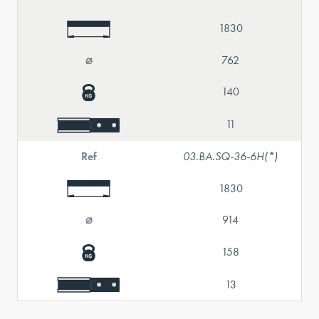
1830
⌀
762
140
11
Ref
03.BA.SQ-36-6H(*)
1830
⌀
914
158
13