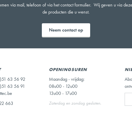
men via mail, telefoon of via het contact formulier. Wij geven u via de
de producten die u wenst.
Neem contact op
T
OPENINGSUREN
NI
)51 63 56 92
Maandag - vrijdag:
Abo
)51 63 56 91
08u00 - 12u00
ont
ttec.be
13u00 - 17u00
22 663
Zaterdag en zondag gesloten.