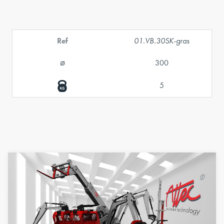
Ref
01.VB.30SK-gras
⌀
300
5