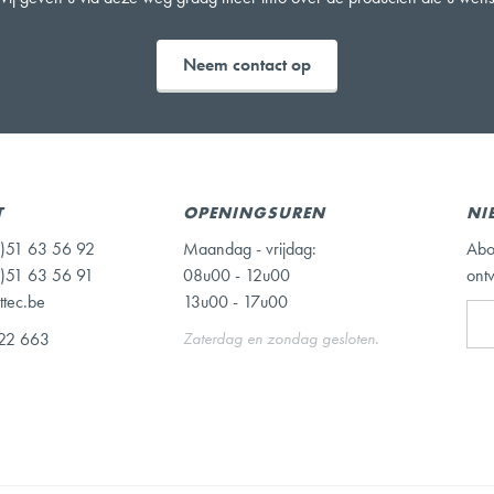
Neem contact op
T
OPENINGSUREN
NI
)51 63 56 92
Maandag - vrijdag:
Abo
)51 63 56 91
08u00 - 12u00
ont
ttec.be
13u00 - 17u00
22 663
Zaterdag en zondag gesloten.