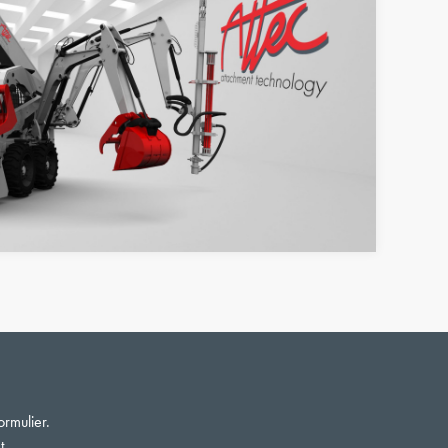
ormulier.
t.