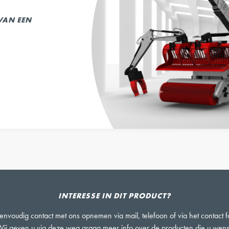
 VAN EEN
INTERESSE IN DIT PRODUCT?
nvoudig contact met ons opnemen via mail, telefoon of via het contact f
ij geven u via deze weg graag meer info over de producten die u wens