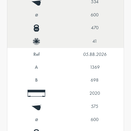
534
⌀
600
470
41
Ref
05.BB.2026
A
1369
B
698
2020
575
⌀
600