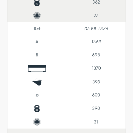
362
27
Ref
05.BB.1376
A
1369
B
698
1370
395
⌀
600
390
31