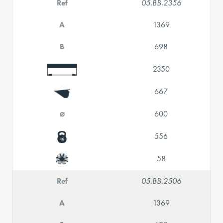
Ref
05.BB.2356
A
1369
B
698
2350
667
⌀
600
556
58
Ref
05.BB.2506
A
1369