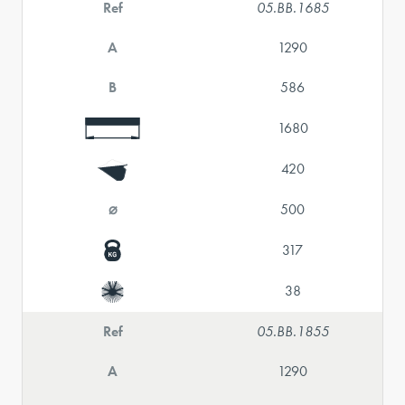
Ref
05.BB.1685
A
1290
B
586
1680
420
⌀
500
317
38
Ref
05.BB.1855
A
1290