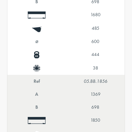
B
698
1680
485
⌀
600
444
38
Ref
05.BB.1856
A
1369
B
698
1850