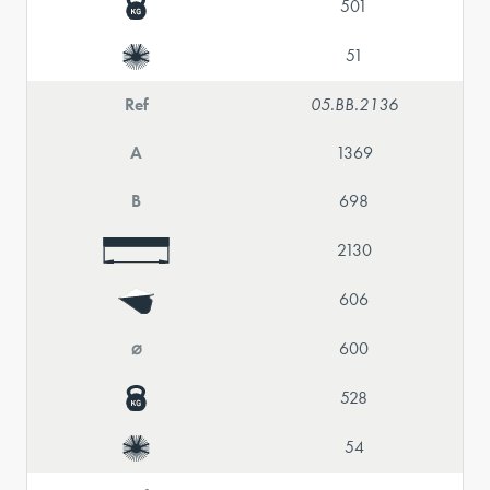
501
51
Ref
05.BB.2136
A
1369
B
698
2130
606
⌀
600
528
54