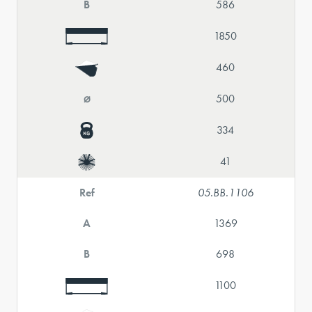
B
586
1850
460
⌀
500
334
41
Ref
05.BB.1106
A
1369
B
698
1100