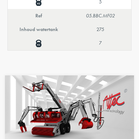
5
Ref
05.BBC.MF02
Inhoud watertank
275
7