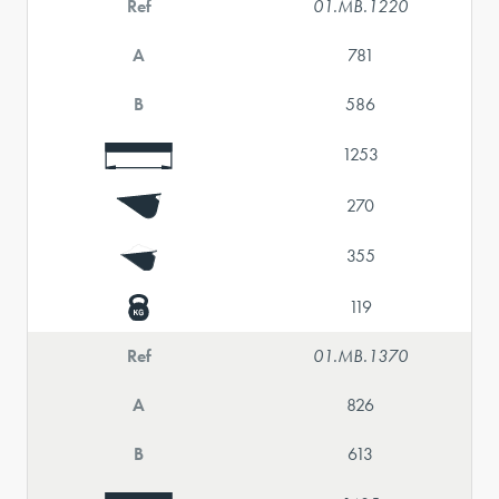
Ref
01.MB.1220
A
781
B
586
1253
270
355
119
Ref
01.MB.1370
A
826
B
613