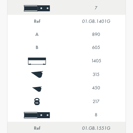
7
Ref
01.GB.1401G
A
890
B
605
1405
315
450
217
8
Ref
01.GB.1551G