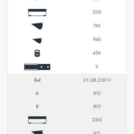
2110
745
940
456
11
Ref
01.GB.2301V
A
810
B
810
2310
815