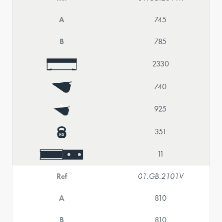
A
745
B
785
2330
740
925
351
11
Ref
01.GB.2101V
A
810
B
810