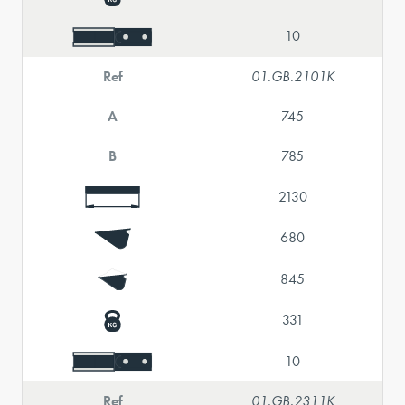
10
Ref
01.GB.2101K
A
745
B
785
2130
680
845
331
10
Ref
01.GB.2311K