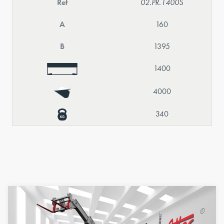
Ref
02.PR.1400S
A
160
B
1395
1400
4000
340