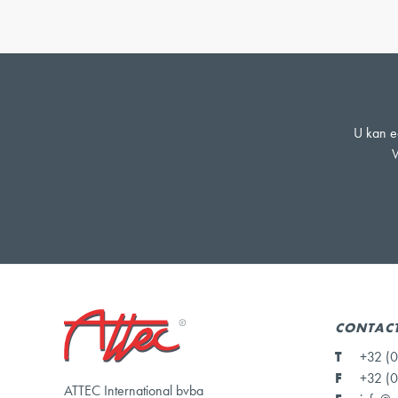
U kan ee
W
CONTAC
T
+32 (0
F
+32 (0
ATTEC International bvba