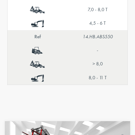
7,0 - 8,0 T
4,5 - 6 T
Ref
14.HB.ABS550
-
> 8,0
8,0 - 11 T