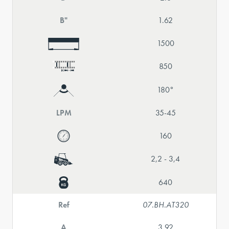
B"
1.62
1500
850
180°
LPM
35-45
160
2,2 - 3,4
640
Ref
07.BH.AT320
A
3.92