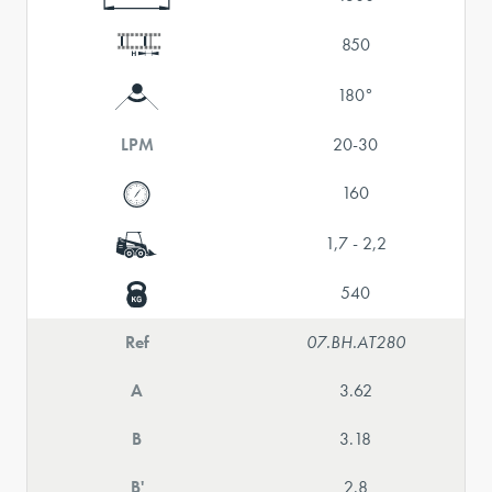
850
180°
LPM
20-30
160
1,7 - 2,2
540
Ref
07.BH.AT280
A
3.62
B
3.18
B'
2.8