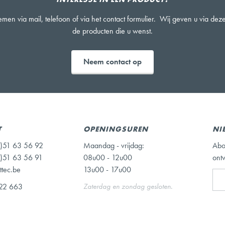
men via mail, telefoon of via het contact formulier. Wij geven u via de
de producten die u wenst.
Neem contact op
T
OPENINGSUREN
NI
)51 63 56 92
Maandag - vrijdag:
Abo
)51 63 56 91
08u00 - 12u00
ont
ttec.be
13u00 - 17u00
22 663
Zaterdag en zondag gesloten.