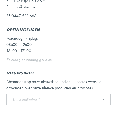
F
+32 (0)51 63 56 91
E
info@attec.be
BE 0447 522 663
OPENINGSUREN
Maandag - vrijdag:
08u00 - 12u00
13u00 - 17u00
Zaterdag en zondag gesloten.
NIEUWSBRIEF
Abonneer u op onze nieuwsbrief indien u updates wenst te
ontvangen over onze nieuwe producten en promoties.