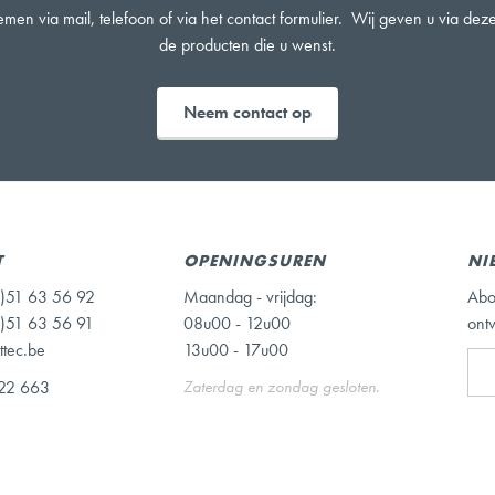
men via mail, telefoon of via het contact formulier. Wij geven u via de
de producten die u wenst.
Neem contact op
T
OPENINGSUREN
NI
)51 63 56 92
Maandag - vrijdag:
Abo
)51 63 56 91
08u00 - 12u00
ont
ttec.be
13u00 - 17u00
22 663
Zaterdag en zondag gesloten.