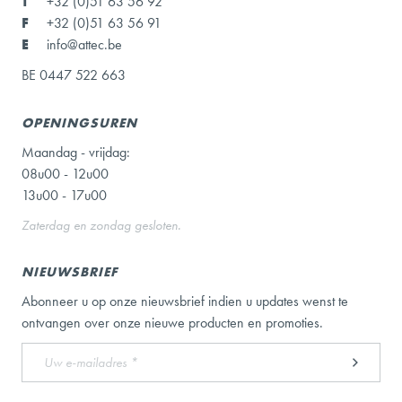
T
+32 (0)51 63 56 92
F
+32 (0)51 63 56 91
E
info@attec.be
BE 0447 522 663
OPENINGSUREN
Maandag - vrijdag:
08u00 - 12u00
13u00 - 17u00
Zaterdag en zondag gesloten.
NIEUWSBRIEF
Abonneer u op onze nieuwsbrief indien u updates wenst te
ontvangen over onze nieuwe producten en promoties.