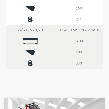
550
214
Ref - 0,5 - 1,2 T
01.ME.K6PB1200-CW10
1200
600
330