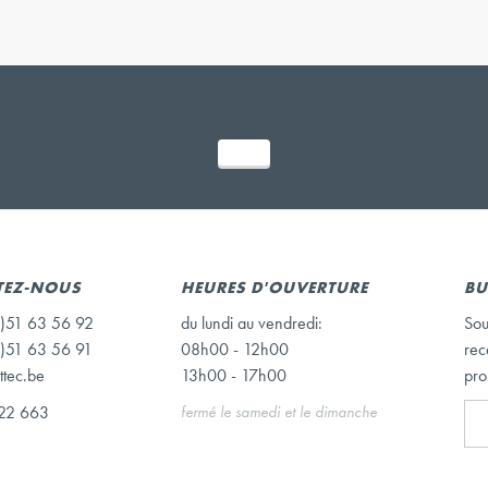
TEZ-NOUS
HEURES D'OUVERTURE
BU
)51 63 56 92
du lundi au vendredi:
Sou
)51 63 56 91
08h00 - 12h00
rec
ttec.be
13h00 - 17h00
pro
22 663
fermé le samedi et le dimanche