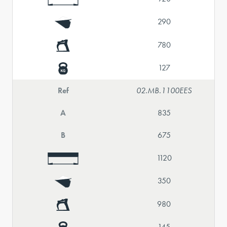
290
780
127
Ref
02.MB.1100EES
A
835
B
675
1120
350
980
145