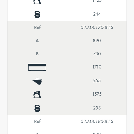
1425
244
Ref
02.MB.1700EES
A
890
B
730
1710
555
1575
255
Ref
02.MB.1850EES