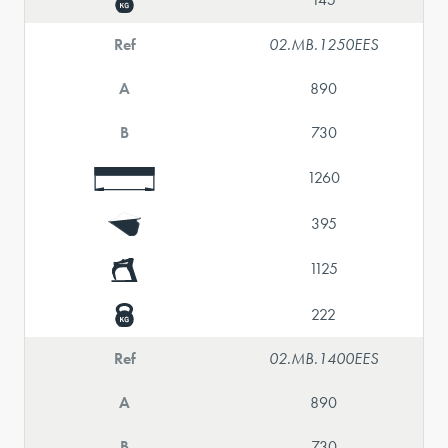
Ref
02.MB.1250EES
A
890
B
730
1260
395
1125
222
Ref
02.MB.1400EES
A
890
B
730