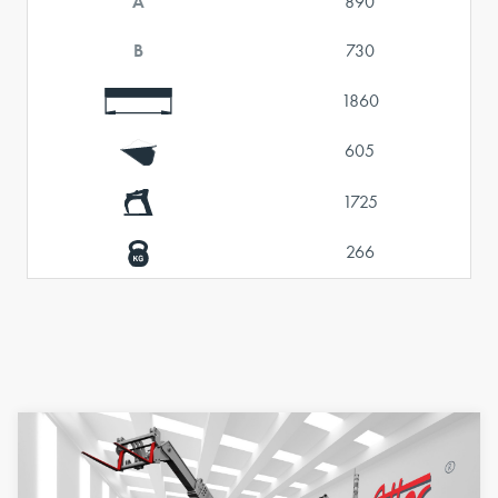
A
890
B
730
1860
605
1725
266