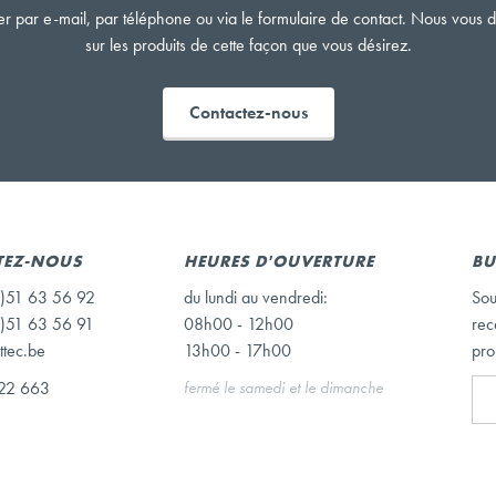
r par e-mail, par téléphone ou via le formulaire de contact. Nous vous d
sur les produits de cette façon que vous désirez.
Contactez-nous
TEZ-NOUS
HEURES D'OUVERTURE
BU
)51 63 56 92
du lundi au vendredi:
Sou
)51 63 56 91
08h00 - 12h00
rec
ttec.be
13h00 - 17h00
pro
22 663
fermé le samedi et le dimanche