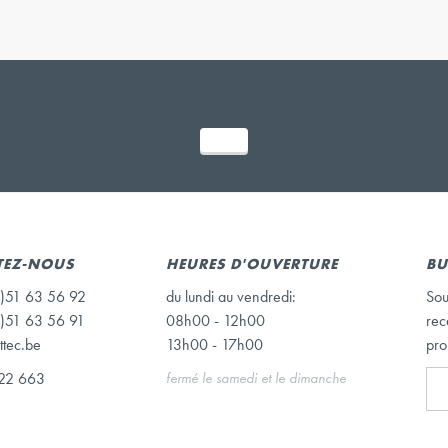
TEZ-NOUS
HEURES D'OUVERTURE
BU
)51 63 56 92
du lundi au vendredi:
Sou
)51 63 56 91
08h00 - 12h00
rec
ttec.be
13h00 - 17h00
pro
22 663
fermé le samedi et le dimanche