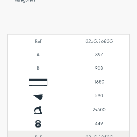
Ref
02.IG.1680G
A
897
B
908
1680
590
2x500
449