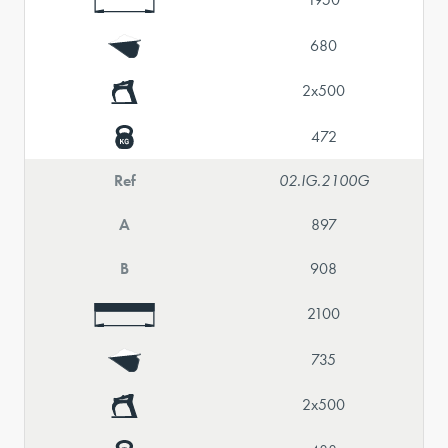
680
2x500
472
Ref
02.IG.2100G
A
897
B
908
2100
735
2x500