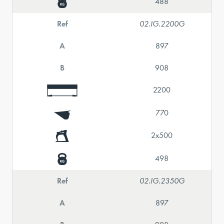
488
Ref
02.IG.2200G
A
897
B
908
2200
770
2x500
498
Ref
02.IG.2350G
A
897