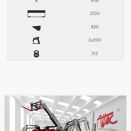
B
908
2350
820
2x500
513