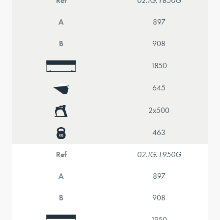
Ref
02.IG.1850G
A
897
B
908
1850
645
2x500
463
Ref
02.IG.1950G
A
897
B
908
1950