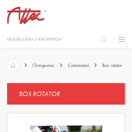
DEALER LOGIN / INSCRIPTION
Chargeuses
Customized
Box rotator
BOX ROTATOR
t