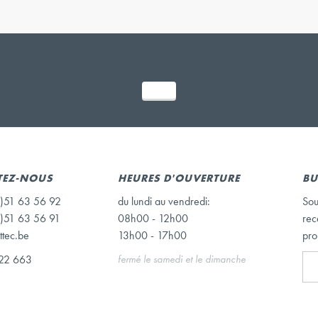
TEZ-NOUS
HEURES D'OUVERTURE
BU
)51 63 56 92
du lundi au vendredi:
Sou
)51 63 56 91
08h00 - 12h00
rec
ttec.be
13h00 - 17h00
pro
22 663
fermé le samedi et le dimanche