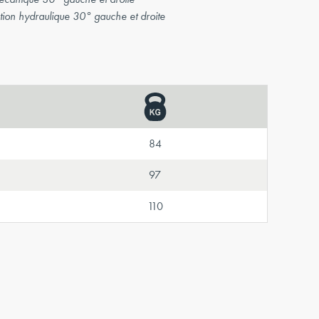
ion hydraulique 30° gauche et droite
84
97
110