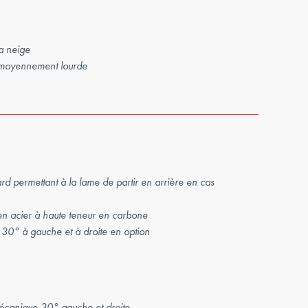
a neige
à moyennement lourde
ard permettant à la lame de partir en arrière en cas
en acier à haute teneur en carbone
 30° à gauche et à droite en option
mécanique 30° gauche et droite