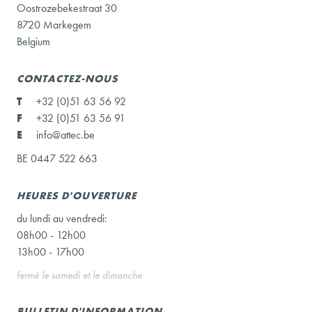
Oostrozebekestraat 30
8720 Markegem
Belgium
CONTACTEZ-NOUS
T
+32 (0)51 63 56 92
F
+32 (0)51 63 56 91
E
info@attec.be
BE 0447 522 663
HEURES D'OUVERTURE
du lundi au vendredi:
08h00 - 12h00
13h00 - 17h00
fermé le samedi et le dimanche
BULLETIN D'INFORMATION