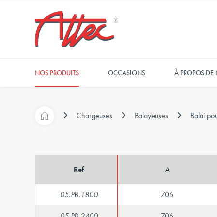
NOS PRODUITS
OCCASIONS
À PROPOS DE
Chargeuses
Balayeuses
Balai po
Ref
A
05.PB.1800
706
05.PB.2400
706