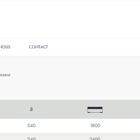
 NOUS
CONTACT
usseur
B
540
1800
540
2400