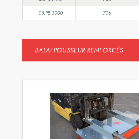
05.PB.3000
706
BALAI POUSSEUR RENFORCÉS
récédent