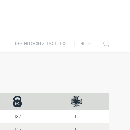
DEALER LOGIN / INSCRIPTION
FR
132
11
175
11