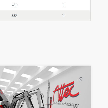
260
11
337
11